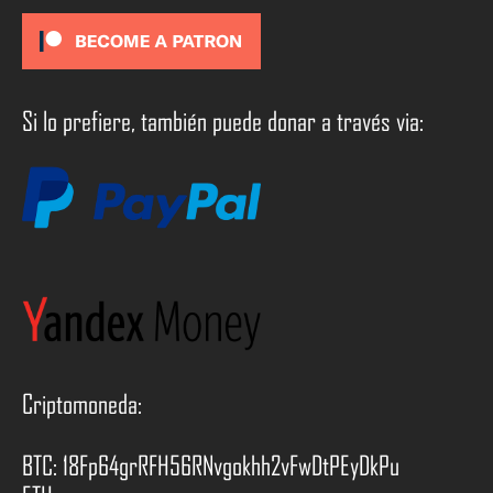
Si lo prefiere, también puede donar a través via:
Criptomoneda:
BTC: 18Fp64grRFH56RNvgokhh2vFwDtPEyDkPu